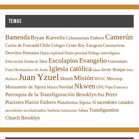
Temas
Camerún
Bamenda
Bryan Karvelis
Calasanzian Fathers
Chile
Carlos de Foucauld
Colegio Cristo Rey Zaragoza
Coronavirus
Derechos Humanos
Diario espiritual
Diario personal
Diálogo interreligioso
Escolapios
Evangelio
Educación
Ermita de Tabor
Fraternidades
Iglesia católica
Hermanitos de Jesús
Javier Bosque
Futru
Islam
John
Juan Yzuel
Misión
Moceop
Menteh
MNAC
Mulhern
Nkwen
Monasterio de Sijena
Navidad
Música
ONU
Papa Francisco
Parroquia de la Transfiguración Brooklyn
Peres
Paz
Piaristes
Piarist Fathers
sacerdotes casados
Plataforma Sijena Sí
Transfiguration
sacerdotes secularizados
Sariñena
Sáhara
Solidaridad
Church Brooklyn