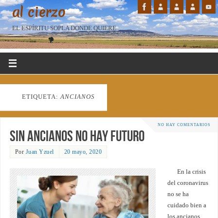
al cierzo
EL ESPÍRITU SOPLA DONDE QUIERE...
ETIQUETA:
ANCIANOS
NO HAY COMENTARIOS
Sin ancianos no hay futuro
Por
Juan Yzuel
20 mayo, 2020
En la crisis
del coronavirus
no se ha
cuidado bien a
los ancianos.