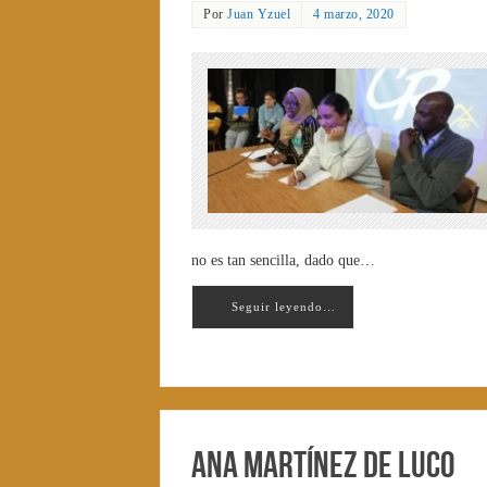
Por
Juan Yzuel
4 marzo, 2020
no es tan sencilla, dado que…
Seguir leyendo…
Ana Martínez de Luco