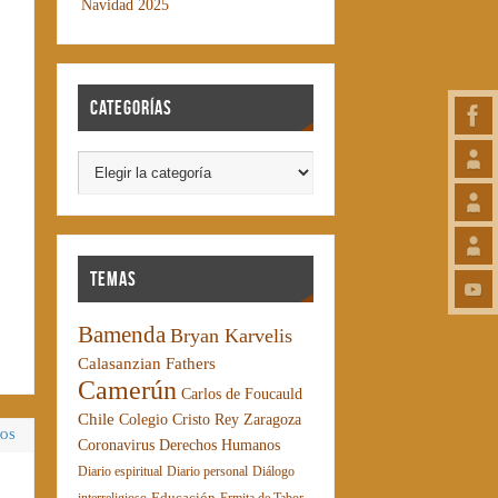
Navidad 2025
Categorías
Temas
Bamenda
Bryan Karvelis
Calasanzian Fathers
Camerún
Carlos de Foucauld
Chile
Colegio Cristo Rey Zaragoza
IOS
Coronavirus
Derechos Humanos
Diario espiritual
Diario personal
Diálogo
Educación