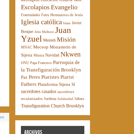
interreligioso
Ermita de Tabor
Escolapios
Evangelio
Hermanitos de Jesús
Fraternidades
Futru
Iglesia católica
Javier
Islam
Juan
Bosque
John Mulhern
Yzuel
Misión
Menteh
Moceop
Monasterio de
MNAC
Nkwen
Sijena
Navidad
Música
Parroquia de
ONU
Papa Francisco
la Transfiguración Brooklyn
Peres Piaristes
Piarist
Paz
Fathers
Plataforma Sijena Sí
sacerdotes casados
sacerdotes
secularizados
Sariñena
Sáhara
Solidaridad
Transfiguration Church Brooklyn
IOS
Archivos