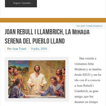
Seguir leyendo…
NO HAY COMENTARIOS
Joan Rebull i Llambrich, la mirada
serena del pueblo llano
Por
Juan Yzuel
9 julio, 2016
Han venido a
visitarnos John
Mulhern y su familia
desde EEUU y me he
ido con él a conocer
a Joan Rebull i
Llambrich, su gran
amigo, que fue
durante un tiempo