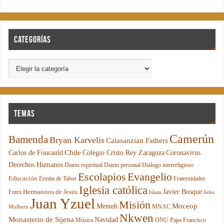
Categorías
Temas
Camerún
Bamenda
Bryan Karvelis
Calasanzian Fathers
Chile
Carlos de Foucauld
Colegio Cristo Rey Zaragoza
Coronavirus
Derechos Humanos
Diario espiritual
Diario personal
Diálogo interreligioso
Escolapios
Evangelio
Educación
Ermita de Tabor
Fraternidades
Iglesia católica
Hermanitos de Jesús
Javier Bosque
Futru
Islam
John
Juan Yzuel
Misión
Moceop
Menteh
MNAC
Mulhern
Nkwen
Monasterio de Sijena
Navidad
Música
ONU
Papa Francisco