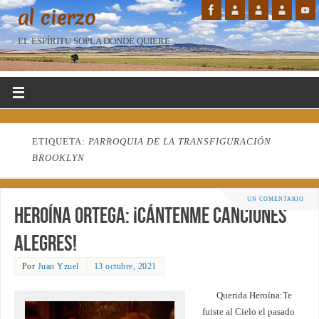
al cierzo
EL ESPÍRITU SOPLA DONDE QUIERE...
ETIQUETA:
PARROQUIA DE LA TRANSFIGURACIÓN
BROOKLYN
UN COMENTARIO
Heroína Ortega: ¡Cántenme canciones
alegres!
Por
Juan Yzuel
13 octubre, 2021
Querida Heroína:Te
fuiste al Cielo el pasado