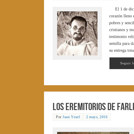
El 1 de di
corazón lleno 
pobres y senci
cristianos y m
testimonio rel
semilla para d
su entrega tot
Seguir 
Los eremitorios de Farl
Por
Juan Yzuel
2 mayo, 2016