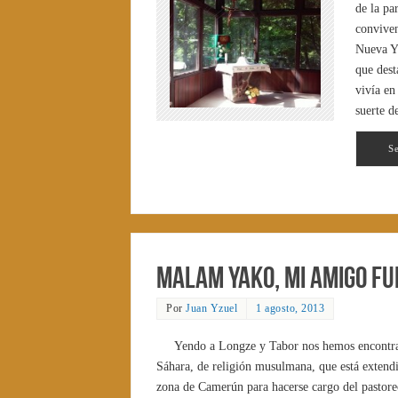
de la pa
conviven
Nueva Yo
que dest
vivía en
suerte d
S
Malam Yako, mi amigo fu
Por
Juan Yzuel
1 agosto, 2013
Yendo a Longze y Tabor nos hemos encontrad
Sáhara, de religión musulmana, que está extendi
zona de Camerún para hacerse cargo del pastoreo