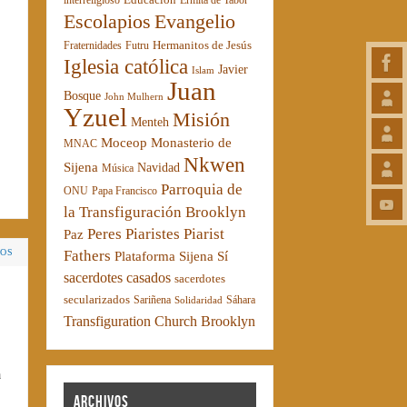
interreligioso
Ermita de Tabor
Escolapios
Evangelio
Hermanitos de Jesús
Fraternidades
Futru
Iglesia católica
Javier
Islam
Juan
Bosque
John Mulhern
Yzuel
Misión
Menteh
Moceop
Monasterio de
MNAC
Nkwen
Sijena
Navidad
Música
Parroquia de
ONU
Papa Francisco
la Transfiguración Brooklyn
Peres Piaristes
Piarist
Paz
Fathers
IOS
Plataforma Sijena Sí
sacerdotes casados
sacerdotes
secularizados
Sariñena
Sáhara
Solidaridad
Transfiguration Church Brooklyn
a
Archivos