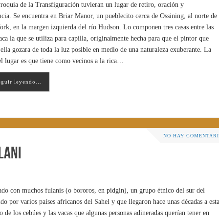
rroquia de la Transfiguración tuvieran un lugar de retiro, oración y
cia. Se encuentra en Briar Manor, un pueblecito cerca de Ossining, al norte de
rk, en la margen izquierda del río Hudson. Lo componen tres casas entre las
aca la que se utiliza para capilla, originalmente hecha para que el pintor que
 ella gozara de toda la luz posible en medio de una naturaleza exuberante. La
el lugar es que tiene como vecinos a la rica…
eguir leyendo…
NO HAY COMENTAR
lani
o con muchos fulanis (o bororos, en pidgin), un grupo étnico del sur del
do por varios países africanos del Sahel y que llegaron hace unas décadas a est
 de los cebúes y las vacas que algunas personas adineradas querían tener en