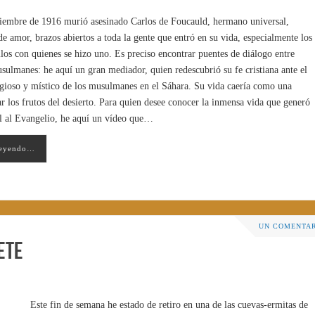
ciembre de 1916 murió asesinado Carlos de Foucauld, hermano universal,
de amor, brazos abiertos a toda la gente que entró en su vida, especialmente los
llos con quienes se hizo uno. Es preciso encontrar puentes de diálogo entre
usulmanes: he aquí un gran mediador, quien redescubrió su fe cristiana ante el
igioso y místico de los musulmanes en el Sáhara. Su vida caería como una
ar los frutos del desierto. Para quien desee conocer la inmensa vida que generó
al al Evangelio, he aquí un vídeo que…
leyendo…
UN COMENTA
ete
Este fin de semana he estado de retiro en una de las cuevas-ermitas de