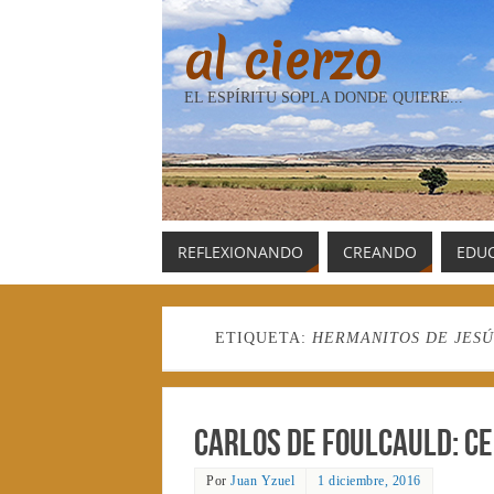
al cierzo
EL ESPÍRITU SOPLA DONDE QUIERE...
REFLEXIONANDO
CREANDO
EDU
ETIQUETA:
HERMANITOS DE JESÚ
Carlos de Foulcauld: C
Por
Juan Yzuel
1 diciembre, 2016