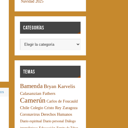
Navidad 2025
Categorías
Temas
Bamenda
Bryan Karvelis
IOS
Calasanzian Fathers
Camerún
Carlos de Foucauld
Chile
Colegio Cristo Rey Zaragoza
Coronavirus
Derechos Humanos
Diario espiritual
Diario personal
Diálogo
Educación