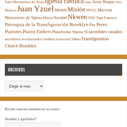
Iglesia católica
Hermanitos de Jesús
Javier Bosque
Futru
Islam
John
Juan Yzuel
Misión
Moceop
Menteh
MNAC
Mulhern
Nkwen
Monasterio de Sijena
Navidad
Música
ONU
Papa Francisco
Parroquia de la Transfiguración Brooklyn
Peres
Paz
Piaristes
Piarist Fathers
sacerdotes casados
Plataforma Sijena Sí
Transfiguration
sacerdotes secularizados
Sariñena
Sáhara
Solidaridad
Church Brooklyn
Archivos
Recibe nuevas entradas en tu correo
Nombre y apellidos*