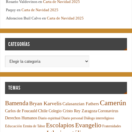
Rosario Valdovinos
en
Carta de Navidad 2025
Paquy
en
Carta de Navidad 2025
Adoracion Buil Calvo
en
Carta de Navidad 2025
Categorías
Temas
Camerún
Bamenda
Bryan Karvelis
Calasanzian Fathers
Chile
Carlos de Foucauld
Colegio Cristo Rey Zaragoza
Coronavirus
Derechos Humanos
Diario espiritual
Diario personal
Diálogo interreligioso
Escolapios
Evangelio
Educación
Ermita de Tabor
Fraternidades