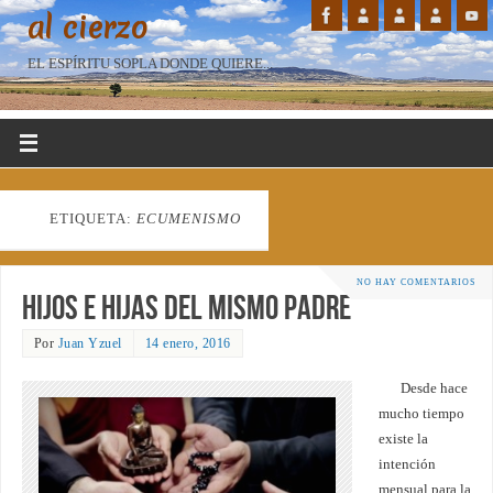
al cierzo
EL ESPÍRITU SOPLA DONDE QUIERE...
ETIQUETA:
ECUMENISMO
NO HAY COMENTARIOS
Hijos e hijas del mismo Padre
Por
Juan Yzuel
14 enero, 2016
Desde hace
mucho tiempo
existe la
intención
mensual para la