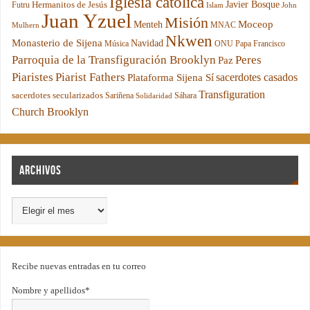
Iglesia católica
Hermanitos de Jesús
Javier Bosque
Futru
Islam
John
Juan Yzuel
Misión
Moceop
Menteh
MNAC
Mulhern
Nkwen
Monasterio de Sijena
Navidad
Música
ONU
Papa Francisco
Parroquia de la Transfiguración Brooklyn
Peres
Paz
Piaristes
Piarist Fathers
sacerdotes casados
Plataforma Sijena Sí
Transfiguration
sacerdotes secularizados
Sariñena
Sáhara
Solidaridad
Church Brooklyn
Archivos
Recibe nuevas entradas en tu correo
Nombre y apellidos*