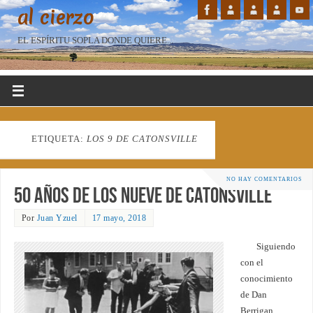
al cierzo
EL ESPÍRITU SOPLA DONDE QUIERE...
ETIQUETA:
LOS 9 DE CATONSVILLE
NO HAY COMENTARIOS
50 años de los Nueve de Catonsville
Por
Juan Yzuel
17 mayo, 2018
Siguiendo
con el
conocimiento
de Dan
Berrigan,