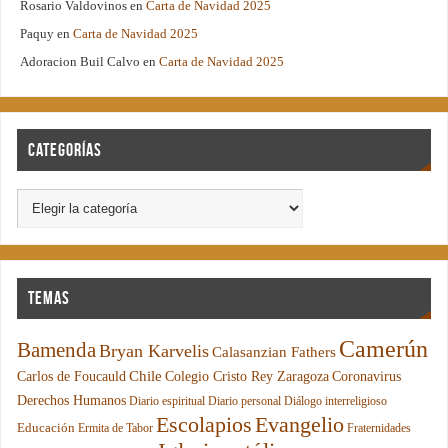
Rosario Valdovinos
en
Carta de Navidad 2025
Paquy
en
Carta de Navidad 2025
Adoracion Buil Calvo
en
Carta de Navidad 2025
Categorías
Temas
Camerún
Bamenda
Bryan Karvelis
Calasanzian Fathers
Chile
Carlos de Foucauld
Colegio Cristo Rey Zaragoza
Coronavirus
Derechos Humanos
Diario espiritual
Diario personal
Diálogo interreligioso
Escolapios
Evangelio
Educación
Ermita de Tabor
Fraternidades