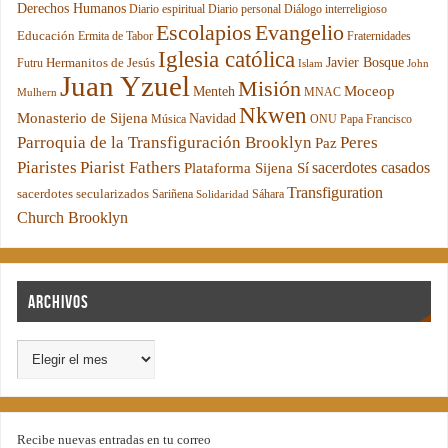
Derechos Humanos
Diario espiritual
Diario personal
Diálogo interreligioso
Escolapios
Evangelio
Educación
Ermita de Tabor
Fraternidades
Iglesia católica
Hermanitos de Jesús
Javier Bosque
Futru
Islam
John
Juan Yzuel
Misión
Moceop
Menteh
MNAC
Mulhern
Nkwen
Monasterio de Sijena
Navidad
Música
ONU
Papa Francisco
Parroquia de la Transfiguración Brooklyn
Peres
Paz
Piaristes
Piarist Fathers
sacerdotes casados
Plataforma Sijena Sí
Transfiguration
sacerdotes secularizados
Sariñena
Sáhara
Solidaridad
Church Brooklyn
Archivos
Recibe nuevas entradas en tu correo