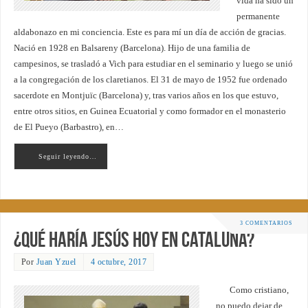
vida ha sido un
permanente
aldabonazo en mi conciencia. Este es para mí un día de acción de gracias.
Nació en 1928 en Balsareny (Barcelona). Hijo de una familia de
campesinos, se trasladó a Vich para estudiar en el seminario y luego se unió
a la congregación de los claretianos. El 31 de mayo de 1952 fue ordenado
sacerdote en Montjuïc (Barcelona) y, tras varios años en los que estuvo,
entre otros sitios, en Guinea Ecuatorial y como formador en el monasterio
de El Pueyo (Barbastro), en…
Seguir leyendo…
3 COMENTARIOS
¿Qué haría Jesús hoy en Cataluña?
Por
Juan Yzuel
4 octubre, 2017
Como cristiano,
no puedo dejar de