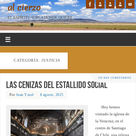
al cierzo
EL ESPÍRITU SOPLA DONDE QUIERE...
CATEGORÍA:
JUSTICIA
NO HAY COMENTARIOS
Las cenizas del estallido social
Por
Juan Yzuel
8 agosto, 2025
Hoy hemos
visitado la iglesia de
la Veracruz, en el
centro de Santiago
de Chile, una iglesia