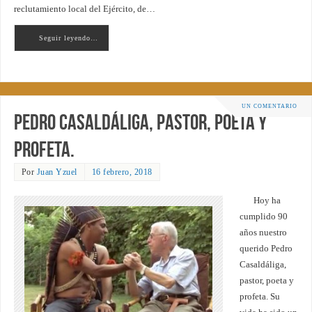
reclutamiento local del Ejército, de…
Seguir leyendo…
UN COMENTARIO
Pedro Casaldáliga, pastor, poeta y
profeta.
Por
Juan Yzuel
16 febrero, 2018
Hoy ha
cumplido 90
años nuestro
querido Pedro
Casaldáliga,
pastor, poeta y
profeta. Su