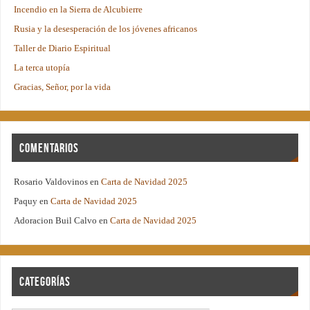
Incendio en la Sierra de Alcubierre
Rusia y la desesperación de los jóvenes africanos
Taller de Diario Espiritual
La terca utopía
Gracias, Señor, por la vida
Comentarios
Rosario Valdovinos
en
Carta de Navidad 2025
Paquy
en
Carta de Navidad 2025
Adoracion Buil Calvo
en
Carta de Navidad 2025
Categorías