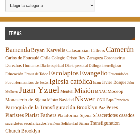
Temas
Camerún
Bamenda
Bryan Karvelis
Calasanzian Fathers
Chile
Carlos de Foucauld
Colegio Cristo Rey Zaragoza
Coronavirus
Derechos Humanos
Diario espiritual
Diario personal
Diálogo interreligioso
Escolapios
Evangelio
Educación
Ermita de Tabor
Fraternidades
Iglesia católica
Hermanitos de Jesús
Javier Bosque
Futru
Islam
John
Juan Yzuel
Misión
Moceop
Menteh
MNAC
Mulhern
Nkwen
Monasterio de Sijena
Navidad
Música
ONU
Papa Francisco
Parroquia de la Transfiguración Brooklyn
Peres
Paz
Piaristes
Piarist Fathers
sacerdotes casados
Plataforma Sijena Sí
Transfiguration
sacerdotes secularizados
Sariñena
Sáhara
Solidaridad
Church Brooklyn