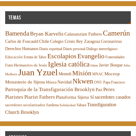
Temas
Camerún
Bamenda
Bryan Karvelis
Calasanzian Fathers
Chile
Carlos de Foucauld
Colegio Cristo Rey Zaragoza
Coronavirus
Derechos Humanos
Diario espiritual
Diario personal
Diálogo interreligioso
Escolapios
Evangelio
Educación
Ermita de Tabor
Fraternidades
Iglesia católica
Hermanitos de Jesús
Javier Bosque
Futru
Islam
John
Juan Yzuel
Misión
Moceop
Menteh
MNAC
Mulhern
Nkwen
Monasterio de Sijena
Navidad
Música
ONU
Papa Francisco
Parroquia de la Transfiguración Brooklyn
Peres
Paz
Piaristes
Piarist Fathers
sacerdotes casados
Plataforma Sijena Sí
Transfiguration
sacerdotes secularizados
Sariñena
Sáhara
Solidaridad
Church Brooklyn