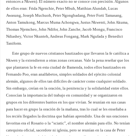
entonces a Nkwen). El número exacto no se conoce con precisión. Algunos
de ellos eran: Frida Ngenchie, Peter Mbuh, Matthias Alundah, Lucas
Awasung, Joseph Muchuoh, Peter Ngongbadang, Peter Forti Tamasang,
Anton Tamukong, Marcus Muma Achongwa, Justus Nkwenti, John Akuma,
Thomas Njemcheo, John Ndifor, John Zanche, Jacob Mongu, Francisco
Ndiashey, Victor Nkunteh, Andreas Fongang, Mark Ngufada y Benedict
Taniform.
Este grupo de nuevos cristianos bautizados que llevaron la fe católica a
Nkwen y la extendieron a otras zonas cercanas. Vale la pena reseñar que los
que plantaron la fe en esta ciudad de Bamenda, todos ellos bautizados en
Fernando Poo, eran analfabetos, simples soldados del ejército colonial
alemán, algunos de ellos tan difíciles de carácter como cualquier soldado.
Sin embargo, creían en la oración, la penitencia y la solidaridad entre ellos.
Conocían la importancia del trabajo en comunidad y se organizaron en
grupos en los diferentes barrios en los que vivían. Se reunían en sus casas
para hacer en grupo la oración de la mañana, tras lo cual se les enseñaba a
los recién llegados la doctrina que habían aprendido. Una de sus oraciones
favoritas era el Rosario o la “sciatic”, el nombre alemán para ello. No tenían
catequista oficial, sacerdote ni iglesia, pero se reunían en la casa de Peter