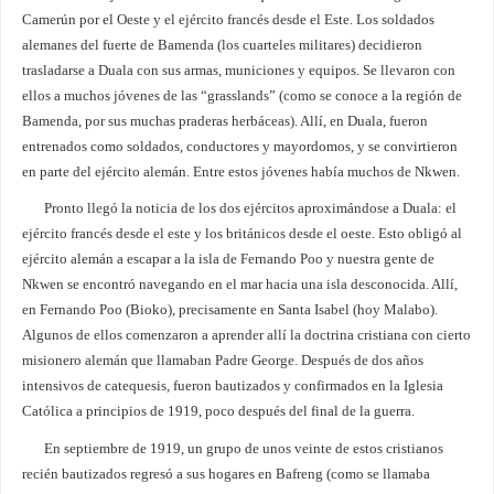
Camerún por el Oeste y el ejército francés desde el Este. Los soldados
alemanes del fuerte de Bamenda (los cuarteles militares) decidieron
trasladarse a Duala con sus armas, municiones y equipos. Se llevaron con
ellos a muchos jóvenes de las “grasslands” (como se conoce a la región de
Bamenda, por sus muchas praderas herbáceas). Allí, en Duala, fueron
entrenados como soldados, conductores y mayordomos, y se convirtieron
en parte del ejército alemán. Entre estos jóvenes había muchos de Nkwen.
Pronto llegó la noticia de los dos ejércitos aproximándose a Duala: el
ejército francés desde el este y los británicos desde el oeste. Esto obligó al
ejército alemán a escapar a la isla de Fernando Poo y nuestra gente de
Nkwen se encontró navegando en el mar hacia una isla desconocida. Allí,
en Fernando Poo (Bioko), precisamente en Santa Isabel (hoy Malabo).
Algunos de ellos comenzaron a aprender allí la doctrina cristiana con cierto
misionero alemán que llamaban Padre George. Después de dos años
intensivos de catequesis, fueron bautizados y confirmados en la Iglesia
Católica a principios de 1919, poco después del final de la guerra.
En septiembre de 1919, un grupo de unos veinte de estos cristianos
recién bautizados regresó a sus hogares en Bafreng (como se llamaba