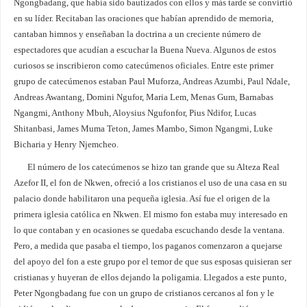
Ngongbadang, que había sido bautizados con ellos y más tarde se convirtió
en su líder. Recitaban las oraciones que habían aprendido de memoria,
cantaban himnos y enseñaban la doctrina a un creciente número de
espectadores que acudían a escuchar la Buena Nueva. Algunos de estos
curiosos se inscribieron como catecúmenos oficiales. Entre este primer
grupo de catecúmenos estaban Paul Muforza, Andreas Azumbi, Paul Ndale,
Andreas Awantang, Domini Ngufor, Maria Lem, Menas Gum, Barnabas
Ngangmi, Anthony Mbuh, Aloysius Ngufonfor, Pius Ndifor, Lucas
Shitanbasi, James Muma Teton, James Mambo, Simon Ngangmi, Luke
Bicharia y Henry Njemcheo.
El número de los catecúmenos se hizo tan grande que su Alteza Real
Azefor II, el fon de Nkwen, ofreció a los cristianos el uso de una casa en su
palacio donde habilitaron una pequeña iglesia. Así fue el origen de la
primera iglesia católica en Nkwen. El mismo fon estaba muy interesado en
lo que contaban y en ocasiones se quedaba escuchando desde la ventana.
Pero, a medida que pasaba el tiempo, los paganos comenzaron a quejarse
del apoyo del fon a este grupo por el temor de que sus esposas quisieran ser
cristianas y huyeran de ellos dejando la poligamia. Llegados a este punto,
Peter Ngongbadang fue con un grupo de cristianos cercanos al fon y le