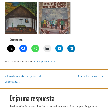
Comparte esto:
Marcar como favorito
enlace permanente
.
«
Basílica, catedral y rayo de
De vuelta a casa…
»
esperanza…
Deja una respuesta
Tu dirección de correo electrónico no será publicada.
Los campos obligatorios