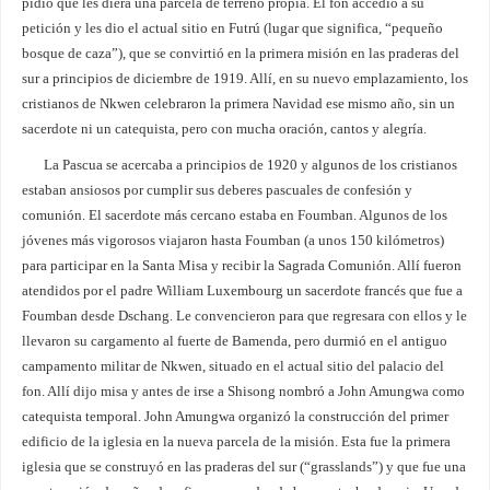
pidió que les diera una parcela de terreno propia. El fon accedió a su
petición y les dio el actual sitio en Futrú (lugar que significa, “pequeño
bosque de caza”), que se convirtió en la primera misión en las praderas del
sur a principios de diciembre de 1919. Allí, en su nuevo emplazamiento, los
cristianos de Nkwen celebraron la primera Navidad ese mismo año, sin un
sacerdote ni un catequista, pero con mucha oración, cantos y alegría.
La Pascua se acercaba a principios de 1920 y algunos de los cristianos
estaban ansiosos por cumplir sus deberes pascuales de confesión y
comunión. El sacerdote más cercano estaba en Foumban. Algunos de los
jóvenes más vigorosos viajaron hasta Foumban (a unos 150 kilómetros)
para participar en la Santa Misa y recibir la Sagrada Comunión. Allí fueron
atendidos por el padre William Luxembourg un sacerdote francés que fue a
Foumban desde Dschang. Le convencieron para que regresara con ellos y le
llevaron su cargamento al fuerte de Bamenda, pero durmió en el antiguo
campamento militar de Nkwen, situado en el actual sitio del palacio del
fon. Allí dijo misa y antes de irse a Shisong nombró a John Amungwa como
catequista temporal. John Amungwa organizó la construcción del primer
edificio de la iglesia en la nueva parcela de la misión. Esta fue la primera
iglesia que se construyó en las praderas del sur (“grasslands”) y que fue una