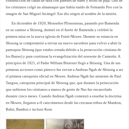
construcción de cañas de rafia con paredes de barro y techo de paja. Uno de
los cristianos colgó un almanaque que había traído de Fernando Poo con la
imagen de San Miguel Arcángel. Eso dio origen al nombre de la misión.
En diciembre de 1920, Monseñor Plissonneau, pasando por Bamenda
en su camino a Shisong, durmió en el fuerte de Bamenda y celebró la
primera misa en la nueva iglesia de Futrú-Nkwen. Durante su estancia en
Shisong se comprometió a enviar un nuevo sacerdote para volver a abrir la
parroquia Shisong (que estaba cerrada debido a la persecución cristiana de
los Banso) y para continuar la evangelización del noroeste de Camerún. A
principios de 1921, el Padre William Bintener llegó a Shisong. Una de sus
primeras acciones como párroco fue enviar a Andreas Ngah de Shisong a ser
el primera catequista oficial en Nkwen. Andreas Ngah fue asistente de Paul
Tangwa, catequista principal de Shisong que, que durante la persecución
que sufrieron los cristianos a manos de gente de Nso fue encarcelado
durante cinco meses. Cuando Andreas Ngah comenzó a enseñar la doctrina
en Nkwen, llegaron a él catecúmenos desde las cercanas tribus de Mankon,
Bafut, Bambui e incluso Kom.