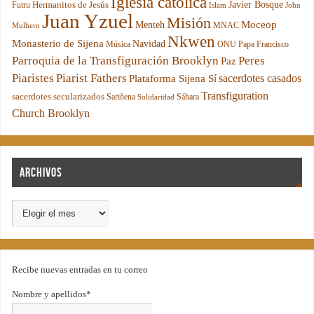
Iglesia católica
Hermanitos de Jesús
Javier Bosque
Futru
Islam
John
Juan Yzuel
Misión
Moceop
Menteh
MNAC
Mulhern
Nkwen
Monasterio de Sijena
Navidad
Música
ONU
Papa Francisco
Parroquia de la Transfiguración Brooklyn
Peres
Paz
Piaristes
Piarist Fathers
sacerdotes casados
Plataforma Sijena Sí
Transfiguration
sacerdotes secularizados
Sariñena
Sáhara
Solidaridad
Church Brooklyn
Archivos
Recibe nuevas entradas en tu correo
Nombre y apellidos*