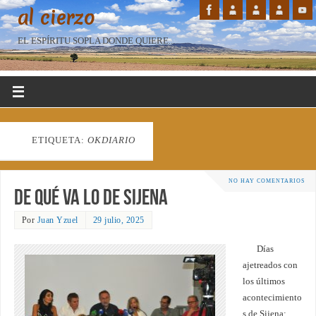
al cierzo
EL ESPÍRITU SOPLA DONDE QUIERE...
ETIQUETA:
OKDIARIO
NO HAY COMENTARIOS
De qué va lo de Sijena
Por
Juan Yzuel
29 julio, 2025
Días
ajetreados con
los últimos
acontecimiento
s de Sijena: