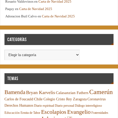
Rosario Valdovinos
en
Carta de Navidad 2025
Paquy
en
Carta de Navidad 2025
Adoracion Buil Calvo
en
Carta de Navidad 2025
Categorías
Temas
Camerún
Bamenda
Bryan Karvelis
Calasanzian Fathers
Chile
Carlos de Foucauld
Colegio Cristo Rey Zaragoza
Coronavirus
Derechos Humanos
Diario espiritual
Diario personal
Diálogo interreligioso
Escolapios
Evangelio
Educación
Ermita de Tabor
Fraternidades