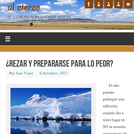
al cierzo
EL ESPÍRITU SOPLA DONDE QUIERE...
¿Rezar y prepararse para lo peor?
Por
Juan Yzuel
8 diciembre, 2015
El año
pasado
publiqué una
reflexión
cuando iba a
tener lugar en
NY la reunión
preparatoria de