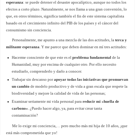
e
speranza
: se puede detener el desastre apocalíptico, aunque no todos los
efectos a corto plazo. Naturalmente, se nos llama a una gran conversión, lo
que, en otros términos, significa también el fin de este sistema capitalista
basado en el crecimiento infinito del PIB de los países y el cáncer del
consumismo sin conciencia.
Personalmente, me apunto a una mezcla de las dos actitudes, la
terca y
militante esperanza
. Y me parece que deben dominar en mí tres actitudes:
Hacerme consciente de que este es el
problema fundamental
de la
Humanidad, muy por encima de cualquier otro. Por ello necesito
estudiarlo, comprenderlo y darlo a conocer.
Trabajar sin descanso por
apoyar todas las iniciativas que promuevan
un cambio
de modelo productivo y de vida a gran escala que respete la
biodiversidad y mejore la calidad de vida de las personas;
Examinar seriamente mi vida personal para
reducir mi «huella de
carbono»
. ¿Puedo hacer algo, ya, para evitar crear tanta
contaminación?
Me lo exige mi conciencia,… pero mucho más mi hija de 10 años, ¡que
está más comprometida que yo!