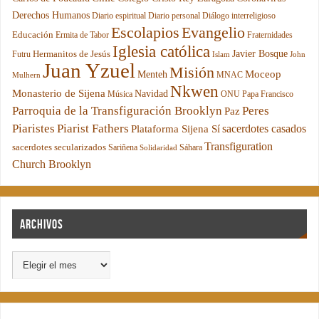
Derechos Humanos
Diario espiritual
Diario personal
Diálogo interreligioso
Escolapios
Evangelio
Educación
Ermita de Tabor
Fraternidades
Iglesia católica
Hermanitos de Jesús
Javier Bosque
Futru
Islam
John
Juan Yzuel
Misión
Moceop
Menteh
MNAC
Mulhern
Nkwen
Monasterio de Sijena
Navidad
Música
ONU
Papa Francisco
Parroquia de la Transfiguración Brooklyn
Peres
Paz
Piaristes
Piarist Fathers
sacerdotes casados
Plataforma Sijena Sí
Transfiguration
sacerdotes secularizados
Sariñena
Sáhara
Solidaridad
Church Brooklyn
Archivos