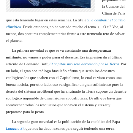
la Cumbre del
Clima de París
que está teniendo lugar en estas semanas. La titulé
Sí a combatir el cambio
climático
. Desde entonces, no ha variado mucho el tema. ¿…O sí? Veo, al
menos, dos posturas complementarias frente a este tremendo reto de salvar
el planeta.
La primera novedad es que se va asentando una
desesperanza
militante
: no vamos a poder parar el desastre. Esa impresión da el último
artículo de Leonardo Boff,
El capitalismo será derrotado por la Tierra
. Por
un lado, el gran eco-teólogo brasileño afirma que serán los desastres
ecológicos los que acaben con el Capitalismo, lo cual es visto como una
buena noticia; por otro lado, eso va significar un gran sufrimiento pues la
derrota del sistema neoliberal que ha arruinado la Tierra supone un desastre
ecológico imparable de dimensiones apocalípticas. De allí que haya que
aprovechar todos los resquicios que socaven el sistema y «rezar y
prepararse para lo peor».
La segunda gran novedad es la publicación de la encíclica del Papa
Laudato Si
, que nos ha dado razones para seguir teniendo una
terca