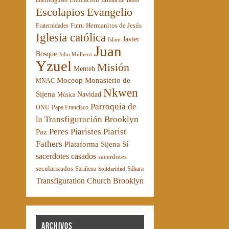
interreligioso
Ermita de Tabor
Escolapios
Evangelio
Hermanitos de Jesús
Fraternidades
Futru
Iglesia católica
Javier
Islam
Juan
Bosque
John Mulhern
Yzuel
Misión
Menteh
Moceop
Monasterio de
MNAC
Nkwen
Sijena
Navidad
Música
Parroquia de
ONU
Papa Francisco
la Transfiguración Brooklyn
Peres Piaristes
Piarist
Paz
Fathers
Plataforma Sijena Sí
sacerdotes casados
sacerdotes
secularizados
Sariñena
Sáhara
Solidaridad
Transfiguration Church Brooklyn
Archivos