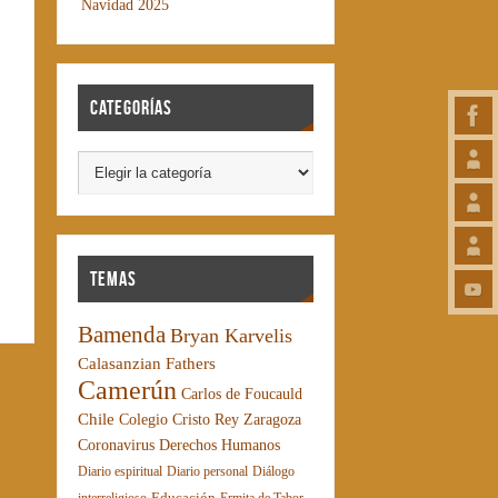
Navidad 2025
Categorías
Temas
Bamenda
Bryan Karvelis
Calasanzian Fathers
Camerún
Carlos de Foucauld
Chile
Colegio Cristo Rey Zaragoza
Coronavirus
Derechos Humanos
Diario espiritual
Diario personal
Diálogo
Educación