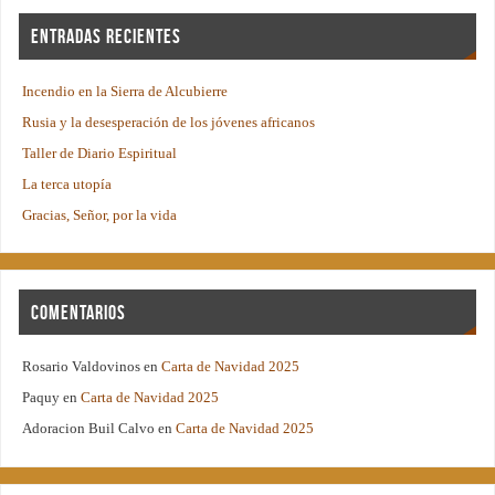
Entradas recientes
Incendio en la Sierra de Alcubierre
Rusia y la desesperación de los jóvenes africanos
Taller de Diario Espiritual
La terca utopía
Gracias, Señor, por la vida
Comentarios
Rosario Valdovinos
en
Carta de Navidad 2025
Paquy
en
Carta de Navidad 2025
Adoracion Buil Calvo
en
Carta de Navidad 2025