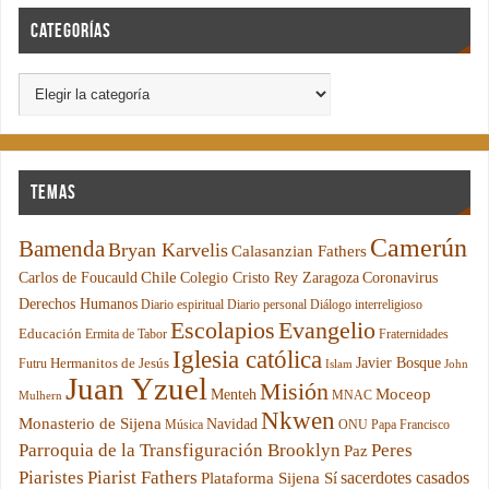
Categorías
Temas
Camerún
Bamenda
Bryan Karvelis
Calasanzian Fathers
Chile
Carlos de Foucauld
Colegio Cristo Rey Zaragoza
Coronavirus
Derechos Humanos
Diario espiritual
Diario personal
Diálogo interreligioso
Escolapios
Evangelio
Educación
Ermita de Tabor
Fraternidades
Iglesia católica
Hermanitos de Jesús
Javier Bosque
Futru
Islam
John
Juan Yzuel
Misión
Moceop
Menteh
MNAC
Mulhern
Nkwen
Monasterio de Sijena
Navidad
Música
ONU
Papa Francisco
Parroquia de la Transfiguración Brooklyn
Peres
Paz
Piaristes
Piarist Fathers
sacerdotes casados
Plataforma Sijena Sí