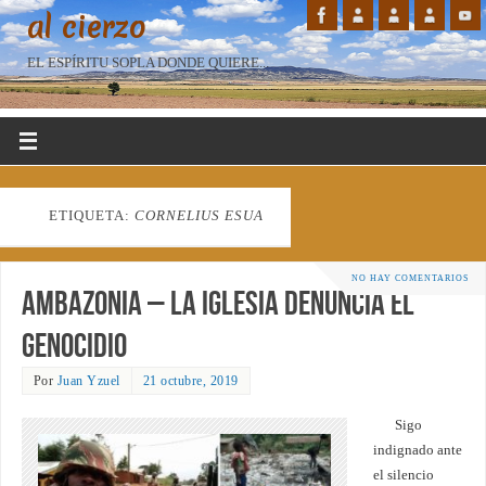
al cierzo
EL ESPÍRITU SOPLA DONDE QUIERE...
ETIQUETA:
CORNELIUS ESUA
NO HAY COMENTARIOS
Ambazonia – La Iglesia denuncia el
genocidio
Por
Juan Yzuel
21 octubre, 2019
Sigo
indignado ante
el silencio