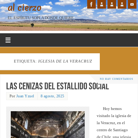
al cierzo
EL ESPÍRITU SOPLA DONDE QUIERE...
ETIQUETA:
IGLESIA DE LA VERACRUZ
NO HAY COMENTARIOS
Las cenizas del estallido social
Por
Juan Yzuel
8 agosto, 2025
Hoy hemos
visitado la iglesia de
la Veracruz, en el
centro de Santiago
de Chile, una iglesia