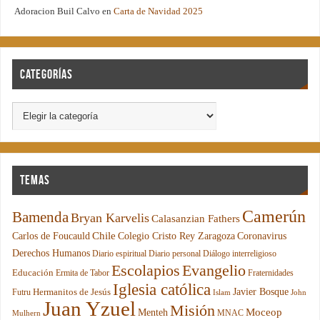
Adoracion Buil Calvo
en
Carta de Navidad 2025
Categorías
Temas
Camerún
Bamenda
Bryan Karvelis
Calasanzian Fathers
Chile
Carlos de Foucauld
Colegio Cristo Rey Zaragoza
Coronavirus
Derechos Humanos
Diario espiritual
Diario personal
Diálogo interreligioso
Escolapios
Evangelio
Educación
Ermita de Tabor
Fraternidades
Iglesia católica
Hermanitos de Jesús
Javier Bosque
Futru
Islam
John
Juan Yzuel
Misión
Moceop
Menteh
MNAC
Mulhern