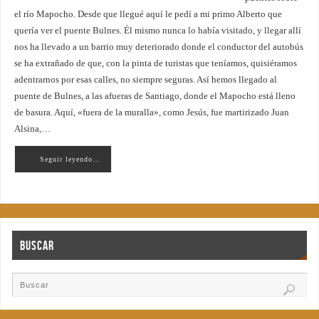
el río Mapocho. Desde que llegué aquí le pedí a mi primo Alberto que
quería ver el puente Bulnes. Él mismo nunca lo había visitado, y llegar allí
nos ha llevado a un barrio muy deteriorado donde el conductor del autobús
se ha extrañado de que, con la pinta de turistas que teníamos, quisiéramos
adentrarnos por esas calles, no siempre seguras. Así hemos llegado al
puente de Bulnes, a las afueras de Santiago, donde el Mapocho está lleno
de basura. Aquí, «fuera de la muralla», como Jesús, fue martirizado Juan
Alsina,…
Seguir leyendo…
Buscar