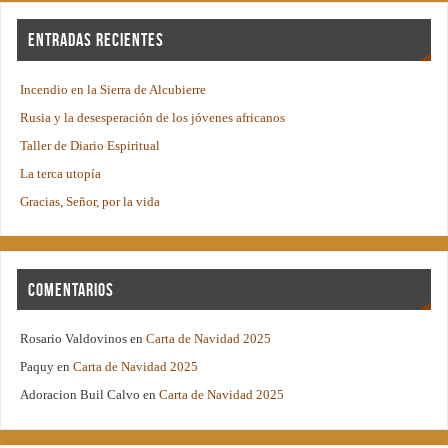
Entradas recientes
Incendio en la Sierra de Alcubierre
Rusia y la desesperación de los jóvenes africanos
Taller de Diario Espiritual
La terca utopía
Gracias, Señor, por la vida
Comentarios
Rosario Valdovinos
en
Carta de Navidad 2025
Paquy
en
Carta de Navidad 2025
Adoracion Buil Calvo
en
Carta de Navidad 2025