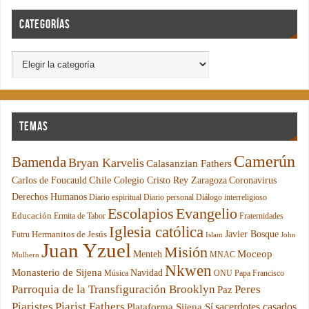
Categorías
Temas
Camerún
Bamenda
Bryan Karvelis
Calasanzian Fathers
Chile
Carlos de Foucauld
Colegio Cristo Rey Zaragoza
Coronavirus
Derechos Humanos
Diario espiritual
Diario personal
Diálogo interreligioso
Escolapios
Evangelio
Educación
Ermita de Tabor
Fraternidades
Iglesia católica
Hermanitos de Jesús
Javier Bosque
Futru
Islam
John
Juan Yzuel
Misión
Moceop
Menteh
MNAC
Mulhern
Nkwen
Monasterio de Sijena
Navidad
Música
ONU
Papa Francisco
Parroquia de la Transfiguración Brooklyn
Peres
Paz
Piaristes
Piarist Fathers
sacerdotes casados
Plataforma Sijena Sí