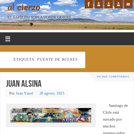
al cierzo
EL ESPÍRITU SOPLA DONDE QUIERE...
ETIQUETA:
PUENTE DE BULNES
NO HAY COMENTARIOS
Juan Alsina
Por
Juan Yzuel
20 agosto, 2025
Santiago de
Chile está
surcado por
muchos
puentes sobre