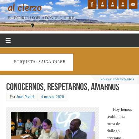
al cierzo
EL ESPÍRITU SOPLA DONDE QUIERE...
ETIQUETA:
SAIDA TALEB
NO HAY COMENTARIOS
Conocernos, respetarnos, amarnos
Por
Juan Yzuel
4 marzo, 2020
Hoy hemos
tenido una
mesa de
diálogo
cristiano-