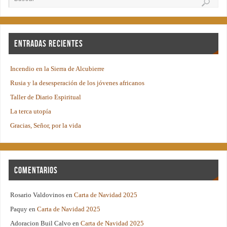
Entradas recientes
Incendio en la Sierra de Alcubierre
Rusia y la desesperación de los jóvenes africanos
Taller de Diario Espiritual
La terca utopía
Gracias, Señor, por la vida
Comentarios
Rosario Valdovinos
en
Carta de Navidad 2025
Paquy
en
Carta de Navidad 2025
Adoracion Buil Calvo
en
Carta de Navidad 2025