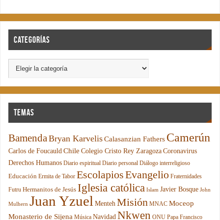
Categorías
Temas
Camerún
Bamenda
Bryan Karvelis
Calasanzian Fathers
Chile
Carlos de Foucauld
Colegio Cristo Rey Zaragoza
Coronavirus
Derechos Humanos
Diario espiritual
Diario personal
Diálogo interreligioso
Escolapios
Evangelio
Educación
Ermita de Tabor
Fraternidades
Iglesia católica
Hermanitos de Jesús
Javier Bosque
Futru
Islam
John
Juan Yzuel
Misión
Moceop
Menteh
MNAC
Mulhern
Nkwen
Monasterio de Sijena
Navidad
Música
ONU
Papa Francisco