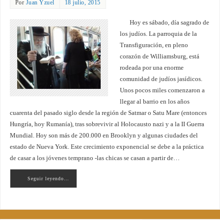
Por
Juan Yzuel
18 julio, 2015
Hoy es sábado, día sagrado de
los judíos. La parroquia de la
Transfiguración, en pleno
corazón de Williamsburg, está
rodeada por una enorme
comunidad de judíos jasídicos.
Unos pocos miles comenzaron a
llegar al barrio en los años
cuarenta del pasado siglo desde la región de Satmar o Satu Mare (entonces
Hungría, hoy Rumanía), tras sobrevivir al Holocausto nazi y a la II Guerra
Mundial. Hoy son más de 200.000 en Brooklyn y algunas ciudades del
estado de Nueva York. Este crecimiento exponencial se debe a la práctica
de casar a los jóvenes temprano -las chicas se casan a partir de…
Seguir leyendo…