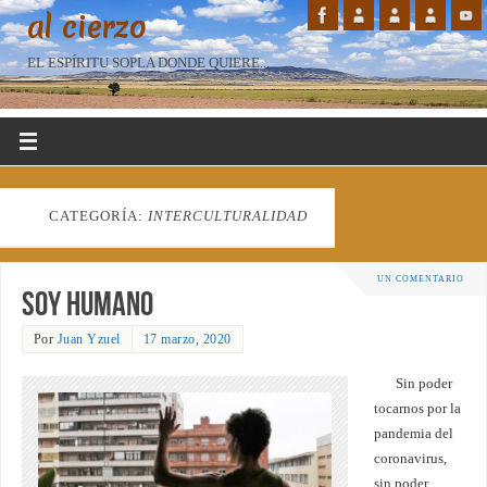
al cierzo
EL ESPÍRITU SOPLA DONDE QUIERE...
CATEGORÍA:
INTERCULTURALIDAD
UN COMENTARIO
Soy humano
Por
Juan Yzuel
17 marzo, 2020
Sin poder
tocarnos por la
pandemia del
coronavirus,
sin poder