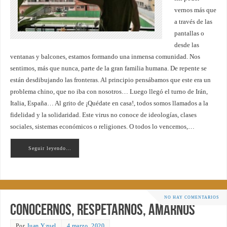
vernos más que
a través de las
pantallas o
desde las
ventanas y balcones, estamos formando una inmensa comunidad. Nos
sentimos, más que nunca, parte de la gran familia humana. De repente se
están desdibujando las fronteras. Al principio pensábamos que este era un
problema chino, que no iba con nosotros… Luego llegó el turno de Irán,
Italia, España… Al grito de ¡Quédate en casa!, todos somos llamados a la
fidelidad y la solidaridad. Este virus no conoce de ideologías, clases
sociales, sistemas económicos o religiones. O todos lo vencemos,…
Seguir leyendo…
NO HAY COMENTARIOS
Conocernos, respetarnos, amarnos
Por
Juan Yzuel
4 marzo, 2020