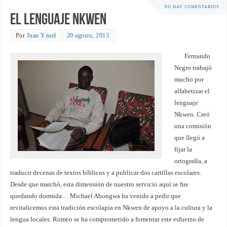
NO HAY COMENTARIOS
El lenguaje Nkwen
Por
Juan Yzuel
20 agosto, 2013
Fernando
Negro trabajó
mucho por
alfabetizar el
lenguaje
Nkwen. Creó
una comisión
que llegó a
fijar la
ortografía, a
traducir decenas de textos bíblicos y a publicar dos cartillas escolares.
Desde que marchó, esta dimensión de nuestro servicio aquí se fue
quedando dormida… Michael Abongwa ha venido a pedir que
revitalicemos esta tradición escolapia en Nkwen de apoyo a la cultura y la
lengua locales. Romeo se ha comprometido a fomentar este esfuerzo de