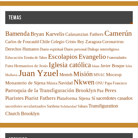
Temas
Camerún
Bamenda
Bryan Karvelis
Calasanzian Fathers
Chile
Carlos de Foucauld
Colegio Cristo Rey Zaragoza
Coronavirus
Derechos Humanos
Diario espiritual
Diario personal
Diálogo interreligioso
Escolapios
Evangelio
Educación
Ermita de Tabor
Fraternidades
Iglesia católica
Hermanitos de Jesús
Javier Bosque
Futru
Islam
John
Juan Yzuel
Misión
Moceop
Menteh
MNAC
Mulhern
Nkwen
Monasterio de Sijena
Navidad
Música
ONU
Papa Francisco
Parroquia de la Transfiguración Brooklyn
Peres
Paz
Piaristes
Piarist Fathers
sacerdotes casados
Plataforma Sijena Sí
Transfiguration
sacerdotes secularizados
Sariñena
Sáhara
Solidaridad
Church Brooklyn