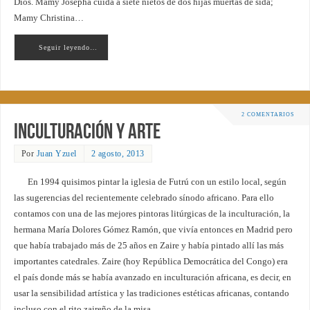
Dios. Mamy Josepha cuida a siete nietos de dos hijas muertas de sida;
Mamy Christina…
Seguir leyendo…
2 COMENTARIOS
Inculturación y arte
Por
Juan Yzuel
2 agosto, 2013
En 1994 quisimos pintar la iglesia de Futrú con un estilo local, según
las sugerencias del recientemente celebrado sínodo africano. Para ello
contamos con una de las mejores pintoras litúrgicas de la inculturación, la
hermana María Dolores Gómez Ramón, que vivía entonces en Madrid pero
que había trabajado más de 25 años en Zaire y había pintado allí las más
importantes catedrales. Zaire (hoy República Democrática del Congo) era
el país donde más se había avanzado en inculturación africana, es decir, en
usar la sensibilidad artística y las tradiciones estéticas africanas, contando
incluso con el rito zaireño de la misa.…