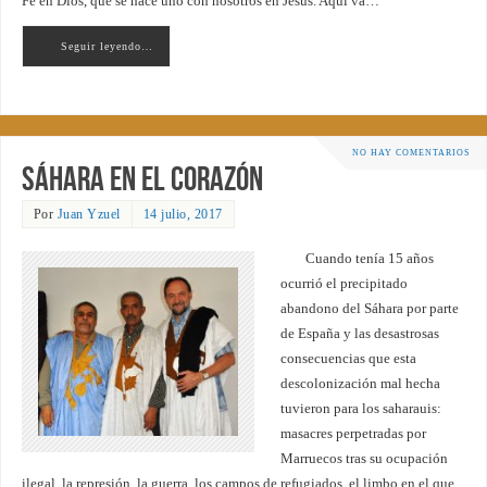
Fe en Dios, que se hace uno con nosotros en Jesús. Aquí va…
Seguir leyendo…
NO HAY COMENTARIOS
Sáhara en el corazón
Por
Juan Yzuel
14 julio, 2017
Cuando tenía 15 años
ocurrió el precipitado
abandono del Sáhara por parte
de España y las desastrosas
consecuencias que esta
descolonización mal hecha
tuvieron para los saharauis:
masacres perpetradas por
Marruecos tras su ocupación
ilegal, la represión, la guerra, los campos de refugiados, el limbo en el que