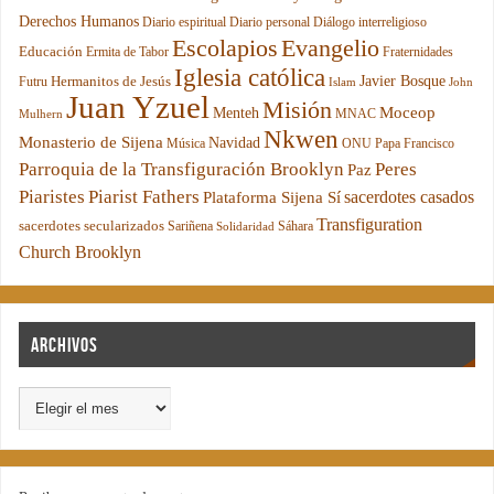
Derechos Humanos
Diario espiritual
Diario personal
Diálogo interreligioso
Escolapios
Evangelio
Educación
Ermita de Tabor
Fraternidades
Iglesia católica
Hermanitos de Jesús
Javier Bosque
Futru
Islam
John
Juan Yzuel
Misión
Moceop
Menteh
MNAC
Mulhern
Nkwen
Monasterio de Sijena
Navidad
Música
ONU
Papa Francisco
Parroquia de la Transfiguración Brooklyn
Peres
Paz
Piaristes
Piarist Fathers
sacerdotes casados
Plataforma Sijena Sí
Transfiguration
sacerdotes secularizados
Sariñena
Sáhara
Solidaridad
Church Brooklyn
Archivos