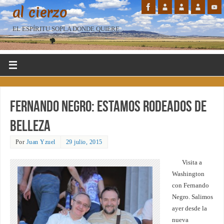
al cierzo
EL ESPÍRITU SOPLA DONDE QUIERE...
Fernando Negro: estamos rodeados de
belleza
Por
Juan Yzuel
29 julio, 2015
Visita a
Washington
con Fernando
Negro. Salimos
ayer desde la
nueva