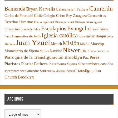
Camerún
Bamenda
Bryan Karvelis
Calasanzian Fathers
Chile
Carlos de Foucauld
Colegio Cristo Rey Zaragoza
Coronavirus
Derechos Humanos
Diario espiritual
Diario personal
Diálogo interreligioso
Escolapios
Evangelio
Educación
Ermita de Tabor
Fraternidades
Iglesia católica
Hermanitos de Jesús
Javier Bosque
Futru
Islam
John
Juan Yzuel
Misión
Moceop
Menteh
MNAC
Mulhern
Nkwen
Monasterio de Sijena
Navidad
Música
ONU
Papa Francisco
Parroquia de la Transfiguración Brooklyn
Peres
Paz
Piaristes
Piarist Fathers
sacerdotes casados
Plataforma Sijena Sí
Transfiguration
sacerdotes secularizados
Sariñena
Sáhara
Solidaridad
Church Brooklyn
Archivos