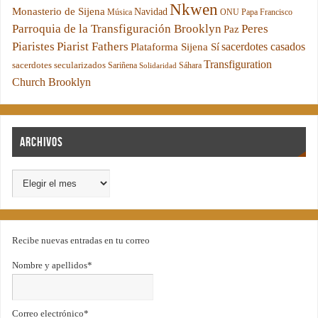
Nkwen
Monasterio de Sijena
Navidad
Música
ONU
Papa Francisco
Parroquia de la Transfiguración Brooklyn
Peres
Paz
Piaristes
Piarist Fathers
sacerdotes casados
Plataforma Sijena Sí
Transfiguration
sacerdotes secularizados
Sariñena
Sáhara
Solidaridad
Church Brooklyn
Archivos
Recibe nuevas entradas en tu correo
Nombre y apellidos*
Correo electrónico*