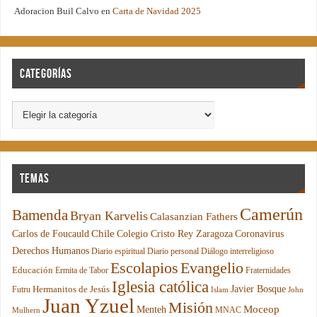
Adoracion Buil Calvo
en
Carta de Navidad 2025
Categorías
Temas
Camerún
Bamenda
Bryan Karvelis
Calasanzian Fathers
Chile
Carlos de Foucauld
Colegio Cristo Rey Zaragoza
Coronavirus
Derechos Humanos
Diario espiritual
Diario personal
Diálogo interreligioso
Escolapios
Evangelio
Educación
Ermita de Tabor
Fraternidades
Iglesia católica
Hermanitos de Jesús
Javier Bosque
Futru
Islam
John
Juan Yzuel
Misión
Moceop
Menteh
MNAC
Mulhern