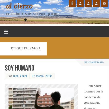
al cierzo
EL ESPÍRITU SOPLA DONDE QUIERE...
ETIQUETA:
ITALIA
UN COMENTARIO
Soy humano
Por
Juan Yzuel
17 marzo, 2020
Sin poder
tocarnos por la
pandemia del
coronavirus,
sin poder