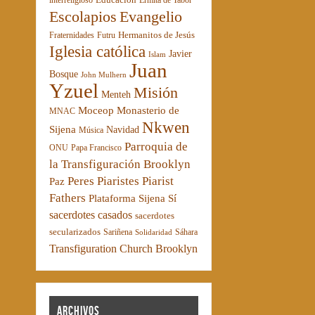
interreligioso
Ermita de Tabor
Escolapios
Evangelio
Hermanitos de Jesús
Fraternidades
Futru
Iglesia católica
Javier
Islam
Juan
Bosque
John Mulhern
Yzuel
Misión
Menteh
Moceop
Monasterio de
MNAC
Nkwen
Sijena
Navidad
Música
Parroquia de
ONU
Papa Francisco
la Transfiguración Brooklyn
Peres Piaristes
Piarist
Paz
Fathers
Plataforma Sijena Sí
sacerdotes casados
sacerdotes
secularizados
Sariñena
Sáhara
Solidaridad
Transfiguration Church Brooklyn
Archivos