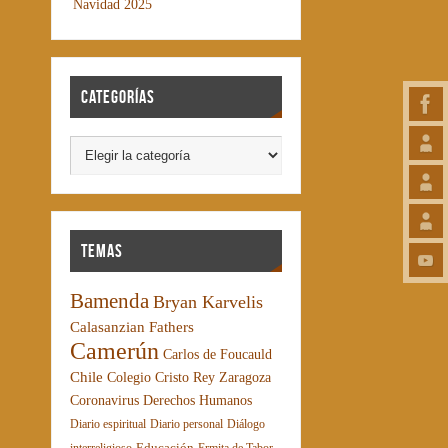
Navidad 2025
Categorías
Temas
Bamenda
Bryan Karvelis
Calasanzian Fathers
Camerún
Carlos de Foucauld
Chile
Colegio Cristo Rey Zaragoza
Coronavirus
Derechos Humanos
Diario espiritual
Diario personal
Diálogo
Educación