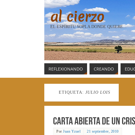
al cierzo
EL ESPÍRITU SOPLA DONDE QUIERE...
REFLEXIONANDO
CREANDO
EDU
ETIQUETA:
JULIO LOIS
Carta abierta de un cri
Por
Juan Yzuel
21 septiembre, 2010