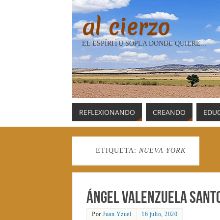
al cierzo
EL ESPÍRITU SOPLA DONDE QUIERE...
REFLEXIONANDO
CREANDO
EDU
ETIQUETA:
NUEVA YORK
Ángel Valenzuela Santo
Por
Juan Yzuel
16 julio, 2020