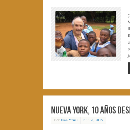
(
V
l
B
u
p
j
Nueva York, 10 años de
Por
Juan Yzuel
6 julio, 2015