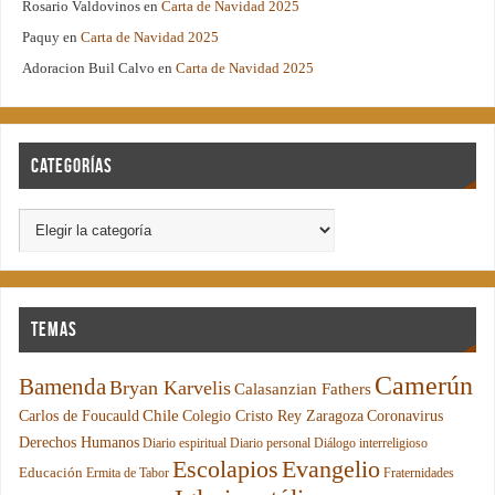
Rosario Valdovinos
en
Carta de Navidad 2025
Paquy
en
Carta de Navidad 2025
Adoracion Buil Calvo
en
Carta de Navidad 2025
Categorías
Temas
Camerún
Bamenda
Bryan Karvelis
Calasanzian Fathers
Chile
Carlos de Foucauld
Colegio Cristo Rey Zaragoza
Coronavirus
Derechos Humanos
Diario espiritual
Diario personal
Diálogo interreligioso
Escolapios
Evangelio
Educación
Ermita de Tabor
Fraternidades