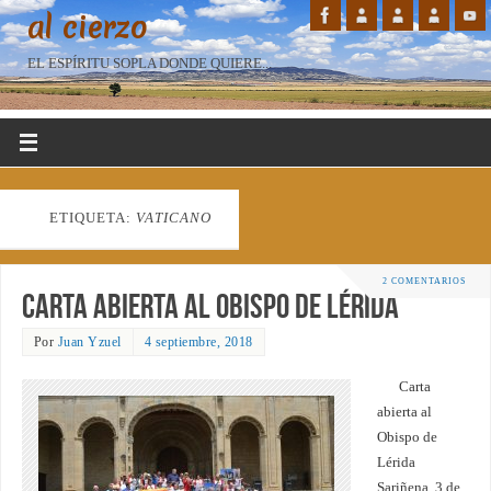
al cierzo
EL ESPÍRITU SOPLA DONDE QUIERE...
ETIQUETA:
VATICANO
2 COMENTARIOS
Carta abierta al obispo de Lérida
Por
Juan Yzuel
4 septiembre, 2018
Carta
abierta al
Obispo de
Lérida
Sariñena, 3 de