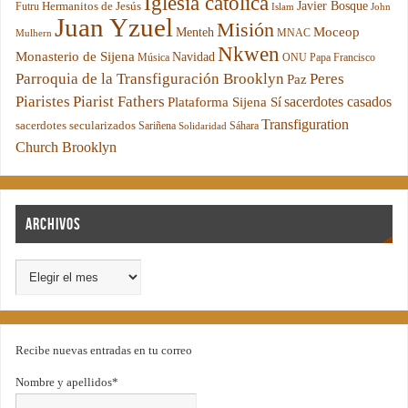
Iglesia católica
Hermanitos de Jesús
Javier Bosque
Futru
Islam
John
Juan Yzuel
Misión
Moceop
Menteh
MNAC
Mulhern
Nkwen
Monasterio de Sijena
Navidad
Música
ONU
Papa Francisco
Parroquia de la Transfiguración Brooklyn
Peres
Paz
Piaristes
Piarist Fathers
sacerdotes casados
Plataforma Sijena Sí
Transfiguration
sacerdotes secularizados
Sariñena
Sáhara
Solidaridad
Church Brooklyn
Archivos
Recibe nuevas entradas en tu correo
Nombre y apellidos*