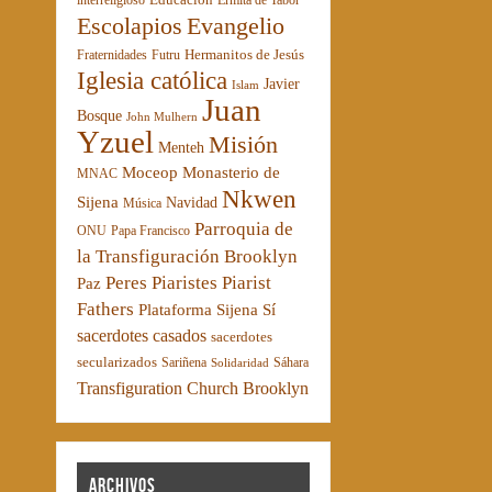
interreligioso
Ermita de Tabor
Escolapios
Evangelio
Hermanitos de Jesús
Fraternidades
Futru
Iglesia católica
Javier
Islam
Juan
Bosque
John Mulhern
Yzuel
Misión
Menteh
Moceop
Monasterio de
MNAC
Nkwen
Sijena
Navidad
Música
Parroquia de
ONU
Papa Francisco
la Transfiguración Brooklyn
Peres Piaristes
Piarist
Paz
Fathers
Plataforma Sijena Sí
sacerdotes casados
sacerdotes
secularizados
Sariñena
Sáhara
Solidaridad
Transfiguration Church Brooklyn
Archivos