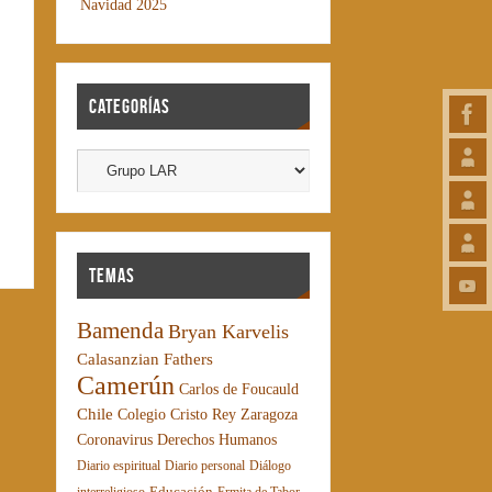
Navidad 2025
Categorías
Temas
Bamenda
Bryan Karvelis
Calasanzian Fathers
Camerún
Carlos de Foucauld
Chile
Colegio Cristo Rey Zaragoza
Coronavirus
Derechos Humanos
Diario espiritual
Diario personal
Diálogo
Educación