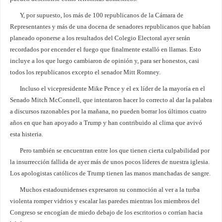
Y, por supuesto, los más de 100 republicanos de la Cámara de
Representantes y más de una docena de senadores republicanos que habían
planeado oponerse a los resultados del Colegio Electoral ayer serán
recordados por encender el fuego que finalmente estalló en llamas. Esto
incluye a los que luego cambiaron de opinión y, para ser honestos, casi
todos los republicanos excepto el senador Mitt Romney.
Incluso el vicepresidente Mike Pence y el ex líder de la mayoría en el
Senado Mitch McConnell, que intentaron hacer lo correcto al dar la palabra
a discursos razonables por la mañana, no pueden borrar los últimos cuatro
años en que han apoyado a Trump y han contribuido al clima que avivó
esta histeria.
Pero también se encuentran entre los que tienen cierta culpabilidad por
la insurrección fallida de ayer más de unos pocos líderes de nuestra iglesia.
Los apologistas católicos de Trump tienen las manos manchadas de sangre.
Muchos estadounidenses expresaron su conmoción al ver a la turba
violenta romper vidrios y escalar las paredes mientras los miembros del
Congreso se encogían de miedo debajo de los escritorios o corrían hacia