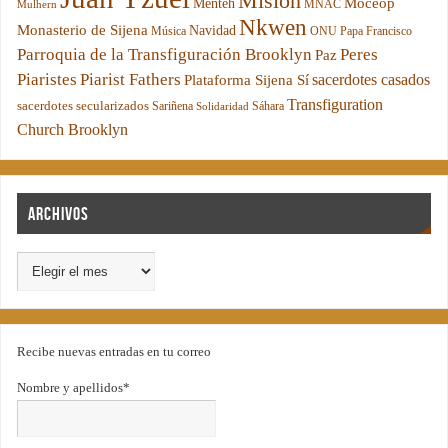
Misión
Moceop
Menteh
MNAC
Mulhern
Nkwen
Monasterio de Sijena
Navidad
Música
ONU
Papa Francisco
Parroquia de la Transfiguración Brooklyn
Peres
Paz
Piaristes
Piarist Fathers
sacerdotes casados
Plataforma Sijena Sí
Transfiguration
sacerdotes secularizados
Sariñena
Sáhara
Solidaridad
Church Brooklyn
Archivos
Recibe nuevas entradas en tu correo
Nombre y apellidos*