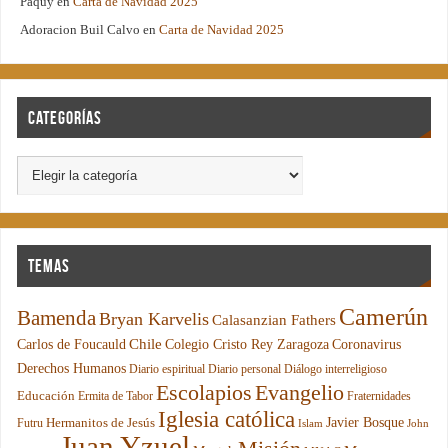
Paquy
en
Carta de Navidad 2025
Adoracion Buil Calvo
en
Carta de Navidad 2025
Categorías
Temas
Camerún
Bamenda
Bryan Karvelis
Calasanzian Fathers
Chile
Carlos de Foucauld
Colegio Cristo Rey Zaragoza
Coronavirus
Derechos Humanos
Diario espiritual
Diario personal
Diálogo interreligioso
Escolapios
Evangelio
Educación
Ermita de Tabor
Fraternidades
Iglesia católica
Hermanitos de Jesús
Javier Bosque
Futru
Islam
John
Juan Yzuel