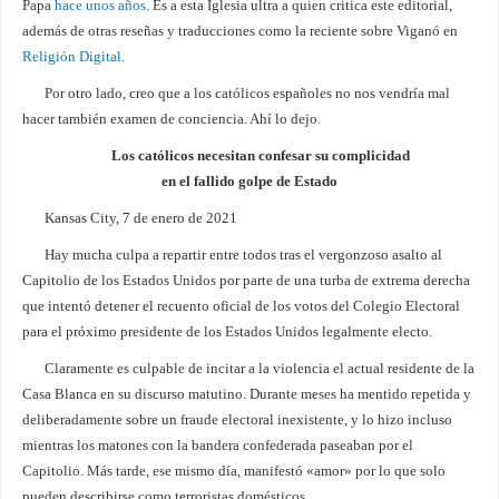
Papa
hace unos años
. Es a esta Iglesia ultra a quien critica este editorial,
además de otras reseñas y traducciones como la reciente sobre Viganó en
Religión Digital
.
Por otro lado, creo que a los católicos españoles no nos vendría mal
hacer también examen de conciencia. Ahí lo dejo.
Los católicos necesitan confesar su complicidad
en el fallido golpe de Estado
Kansas City, 7 de enero de 2021
Hay mucha culpa a repartir entre todos tras el vergonzoso asalto al
Capitolio de los Estados Unidos por parte de una turba de extrema derecha
que intentó detener el recuento oficial de los votos del Colegio Electoral
para el próximo presidente de los Estados Unidos legalmente electo.
Claramente es culpable de incitar a la violencia el actual residente de la
Casa Blanca en su discurso matutino. Durante meses ha mentido repetida y
deliberadamente sobre un fraude electoral inexistente, y lo hizo incluso
mientras los matones con la bandera confederada paseaban por el
Capitolio. Más tarde, ese mismo día, manifestó «amor» por lo que solo
pueden describirse como terroristas domésticos.