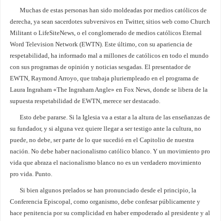
Muchas de estas personas han sido moldeadas por medios católicos de
derecha, ya sean sacerdotes subversivos en Twitter, sitios web como Church
Militant o LifeSiteNews, o el conglomerado de medios católicos Eternal
Word Television Network (EWTN). Este último, con su apariencia de
respetabilidad, ha informado mal a millones de católicos en todo el mundo
con sus programas de opinión y noticias sesgadas. El presentador de
EWTN, Raymond Arroyo, que trabaja pluriempleado en el programa de
Laura Ingraham «The Ingraham Angle» en Fox News, donde se libera de la
supuesta respetabilidad de EWTN, merece ser destacado.
Esto debe pararse. Si la Iglesia va a estar a la altura de las enseñanzas de
su fundador, y si alguna vez quiere llegar a ser testigo ante la cultura, no
puede, no debe, ser parte de lo que sucedió en el Capitolio de nuestra
nación. No debe haber nacionalismo católico blanco. Y un movimiento pro
vida que abraza el nacionalismo blanco no es un verdadero movimiento
pro vida. Punto.
Si bien algunos prelados se han pronunciado desde el principio, la
Conferencia Episcopal, como organismo, debe confesar públicamente y
hace penitencia por su complicidad en haber empoderado al presidente y al