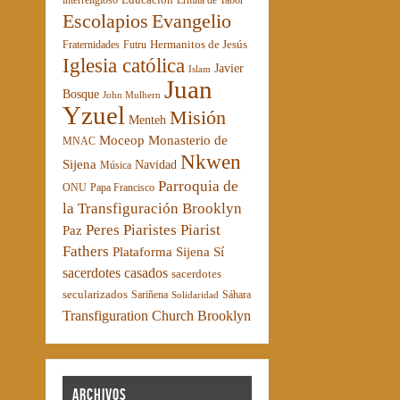
interreligioso
Ermita de Tabor
Escolapios
Evangelio
Hermanitos de Jesús
Fraternidades
Futru
Iglesia católica
Javier
Islam
Juan
Bosque
John Mulhern
Yzuel
Misión
Menteh
Moceop
Monasterio de
MNAC
Nkwen
Sijena
Navidad
Música
Parroquia de
ONU
Papa Francisco
la Transfiguración Brooklyn
Peres Piaristes
Piarist
Paz
Fathers
Plataforma Sijena Sí
sacerdotes casados
sacerdotes
secularizados
Sariñena
Sáhara
Solidaridad
Transfiguration Church Brooklyn
Archivos