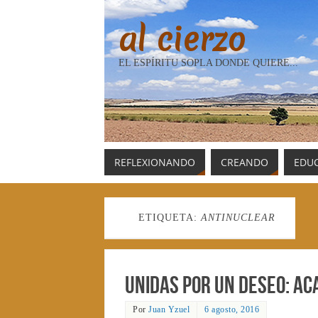
al cierzo
EL ESPÍRITU SOPLA DONDE QUIERE...
REFLEXIONANDO
CREANDO
EDU
ETIQUETA:
ANTINUCLEAR
Unidas por un deseo: a
Por
Juan Yzuel
6 agosto, 2016