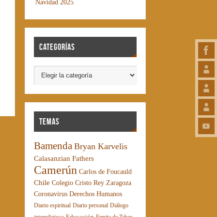
Navidad 2025
Categorías
Temas
Bamenda
Bryan Karvelis
Calasanzian Fathers
Camerún
Carlos de Foucauld
Chile
Colegio Cristo Rey Zaragoza
Coronavirus
Derechos Humanos
Diario espiritual
Diario personal
Diálogo
Educación