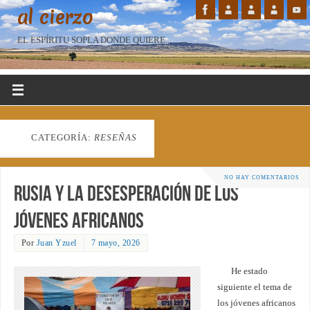
al cierzo
EL ESPÍRITU SOPLA DONDE QUIERE...
CATEGORÍA:
RESEÑAS
NO HAY COMENTARIOS
Rusia y la desesperación de los
jóvenes africanos
Por
Juan Yzuel
7 mayo, 2026
He estado
siguiente el tema de
los jóvenes africanos