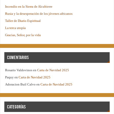
Incendio en la Sierra de Alcubierre
Rusia y la desesperación de los jóvenes africanos
Taller de Diario Espiritual
La terca utopía
Gracias, Señor, por la vida
Comentarios
Rosario Valdovinos
en
Carta de Navidad 2025
Paquy
en
Carta de Navidad 2025
Adoracion Buil Calvo
en
Carta de Navidad 2025
Categorías