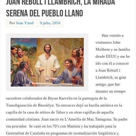
Joan Rebull i Llambrich, la mirada
serena del pueblo llano
Por
Juan Yzuel
9 julio, 2016
Han venido a
visitarnos John
Mulhern y su familia
desde EEUU y me he
ido con él a conocer
a Joan Rebull i
Llambrich, su gran
amigo, que fue
durante un tiempo
sacerdote colaborador de Bryan Karvelis en la parroquia de la
Transfiguración de Brooklyn. Ya entonces dejó su huella artística en la
capilla de la casa de retiros de Tabor y en otras capillas de aquella
comunidad cristiana. Joan nació en L’Ametlla de Mar, Tarragona. Su padre
era pescador. Se casó en los 70’s con Marinia y ha trabajado para la
Generalitat de Cataluña en programas de normalización lingüística y,