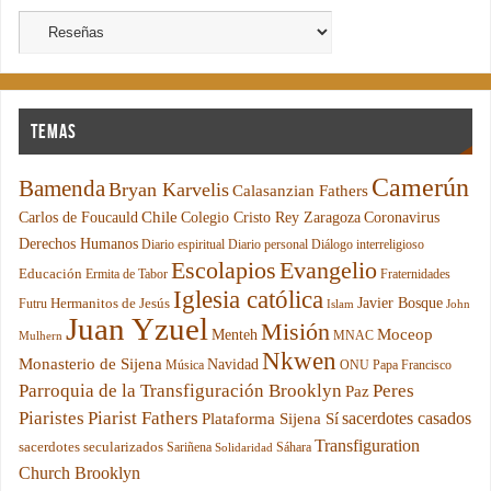
Temas
Camerún
Bamenda
Bryan Karvelis
Calasanzian Fathers
Chile
Carlos de Foucauld
Colegio Cristo Rey Zaragoza
Coronavirus
Derechos Humanos
Diario espiritual
Diario personal
Diálogo interreligioso
Escolapios
Evangelio
Educación
Ermita de Tabor
Fraternidades
Iglesia católica
Hermanitos de Jesús
Javier Bosque
Futru
Islam
John
Juan Yzuel
Misión
Moceop
Menteh
MNAC
Mulhern
Nkwen
Monasterio de Sijena
Navidad
Música
ONU
Papa Francisco
Parroquia de la Transfiguración Brooklyn
Peres
Paz
Piaristes
Piarist Fathers
sacerdotes casados
Plataforma Sijena Sí
Transfiguration
sacerdotes secularizados
Sariñena
Sáhara
Solidaridad
Church Brooklyn