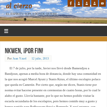
al cierzo
EL ESPÍRITU SOPLA DONDE QUIERE...
Nkwen, ¡por fin!
Por
Juan Yzuel
12 julio, 2013
El 7 de julio, por la tarde, Javier nos llevó desde Bamendjou a
Bandjoun, apenas a media hora de distancia, donde hay una comunidad en
la que nos acogió Marcel Ayuni y Stanis Krzus, el último escolapio polaco
que queda en Camerún. Por cierto que, según me dicen, Stanis tiene por
norma evitar hacerse presente en ceremonias de cuatro horas, por lo cual le
alabo el gusto. Llovía bastante, por lo que no hemos podido visitar la
escuela secundaria de los escolapios, pero hemos comido muy a gusto y
hemos partido para Baffoussam (foto) y Bamenda. Y aquí estamos, con