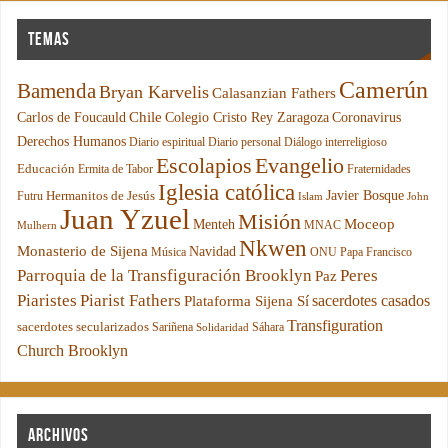
Temas
Camerún
Bamenda
Bryan Karvelis
Calasanzian Fathers
Chile
Carlos de Foucauld
Colegio Cristo Rey Zaragoza
Coronavirus
Derechos Humanos
Diario espiritual
Diario personal
Diálogo interreligioso
Escolapios
Evangelio
Educación
Ermita de Tabor
Fraternidades
Iglesia católica
Hermanitos de Jesús
Javier Bosque
Futru
Islam
John
Juan Yzuel
Misión
Moceop
Menteh
MNAC
Mulhern
Nkwen
Monasterio de Sijena
Navidad
Música
ONU
Papa Francisco
Parroquia de la Transfiguración Brooklyn
Peres
Paz
Piaristes
Piarist Fathers
sacerdotes casados
Plataforma Sijena Sí
Transfiguration
sacerdotes secularizados
Sariñena
Sáhara
Solidaridad
Church Brooklyn
Archivos