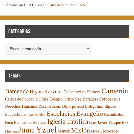
Adoracion Buil Calvo
en
Carta de Navidad 2025
Categorías
Temas
Camerún
Bamenda
Bryan Karvelis
Calasanzian Fathers
Chile
Carlos de Foucauld
Colegio Cristo Rey Zaragoza
Coronavirus
Derechos Humanos
Diario espiritual
Diario personal
Diálogo interreligioso
Escolapios
Evangelio
Educación
Ermita de Tabor
Fraternidades
Iglesia católica
Hermanitos de Jesús
Javier Bosque
Futru
Islam
John
Juan Yzuel
Misión
Moceop
Menteh
MNAC
Mulhern