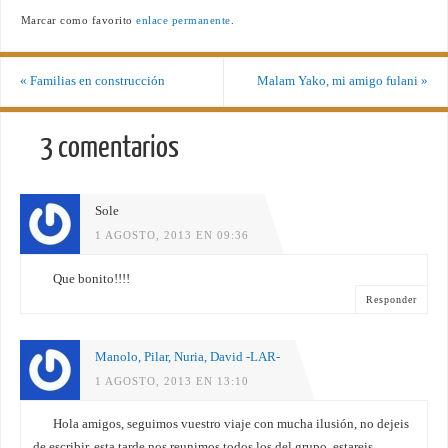
Marcar como favorito
enlace permanente
.
«
Familias en construcción
Malam Yako, mi amigo fulani
»
3 comentarios
Sole
1 AGOSTO, 2013 EN 09:36
Que bonito!!!!
Responder
Manolo, Pilar, Nuria, David -LAR-
1 AGOSTO, 2013 EN 13:10
Hola amigos, seguimos vuestro viaje con mucha ilusión, no dejeis
de escribir, esta tarde nos reunimos todos los del grupo, estareis