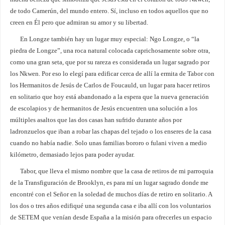
de todo Camerún, del mundo entero. Sí, incluso en todos aquellos que no
creen en Él pero que admiran su amor y su libertad.
En Longze también hay un lugar muy especial: Ngo Longze, o “la
piedra de Longze”, una roca natural colocada caprichosamente sobre otra,
como una gran seta, que por su rareza es considerada un lugar sagrado por
los Nkwen. Por eso lo elegí para edificar cerca de allí la ermita de Tabor con
los Hermanitos de Jesús de Carlos de Foucauld, un lugar para hacer retiros
en solitario que hoy está abandonado a la espera que la nueva generación
de escolapios y de hermanitos de Jesús encuentren una solución a los
múltiples asaltos que las dos casas han sufrido durante años por
ladronzuelos que iban a robar las chapas del tejado o los enseres de la casa
cuando no había nadie. Solo unas familias bororo o fulani viven a medio
kilómetro, demasiado lejos para poder ayudar.
Tabor, que lleva el mismo nombre que la casa de retiros de mi parroquia
de la Transfiguración de Brooklyn, es para mí un lugar sagrado donde me
encontré con el Señor en la soledad de muchos días de retiro en solitario. A
los dos o tres años edifiqué una segunda casa e iba allí con los voluntarios
de SETEM que venían desde España a la misión para ofrecerles un espacio