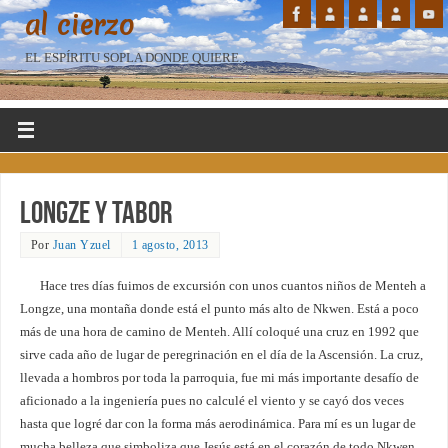
al cierzo
EL ESPÍRITU SOPLA DONDE QUIERE...
Longze y Tabor
Por
Juan Yzuel
1 agosto, 2013
Hace tres días fuimos de excursión con unos cuantos niños de Menteh a
Longze, una montaña donde está el punto más alto de Nkwen. Está a poco
más de una hora de camino de Menteh. Allí coloqué una cruz en 1992 que
sirve cada año de lugar de peregrinación en el día de la Ascensión. La cruz,
llevada a hombros por toda la parroquia, fue mi más importante desafío de
aficionado a la ingeniería pues no calculé el viento y se cayó dos veces
hasta que logré dar con la forma más aerodinámica. Para mí es un lugar de
mucha belleza que simboliza que Jesús está en el corazón de todo Nkwen,