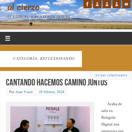
al cierzo
EL ESPÍRITU SOPLA DONDE QUIERE...
CATEGORÍA:
REFLEXIONANDO
NO HAY COMENTARIOS
Cantando hacemos camino juntos
Por
Juan Yzuel
19 febrero, 2024
Acaba de
salir en
Religión
Digital una
entrevista que