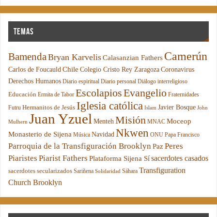
Temas
Camerún
Bamenda
Bryan Karvelis
Calasanzian Fathers
Chile
Carlos de Foucauld
Colegio Cristo Rey Zaragoza
Coronavirus
Derechos Humanos
Diario espiritual
Diario personal
Diálogo interreligioso
Escolapios
Evangelio
Educación
Ermita de Tabor
Fraternidades
Iglesia católica
Hermanitos de Jesús
Javier Bosque
Futru
Islam
John
Juan Yzuel
Misión
Moceop
Menteh
MNAC
Mulhern
Nkwen
Monasterio de Sijena
Navidad
Música
ONU
Papa Francisco
Parroquia de la Transfiguración Brooklyn
Peres
Paz
Piaristes
Piarist Fathers
sacerdotes casados
Plataforma Sijena Sí
Transfiguration
sacerdotes secularizados
Sariñena
Sáhara
Solidaridad
Church Brooklyn