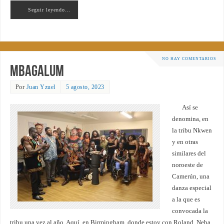
Seguir leyendo…
NO HAY COMENTARIOS
Mbagalum
Por
Juan Yzuel
5 agosto, 2023
Así se
denomina, en
la tribu Nkwen
y en otras
similares del
noroeste de
Camerún, una
danza especial
a la que es
convocada la
tribu una vez al año. Aquí, en Birmingham, donde estoy con Roland, Neba,