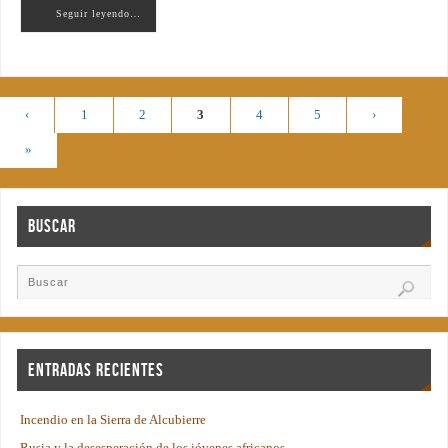
Seguir leyendo…
‹
1
2
3
4
5
›
»
Buscar
Entradas recientes
Incendio en la Sierra de Alcubierre
Rusia y la desesperación de los jóvenes africanos